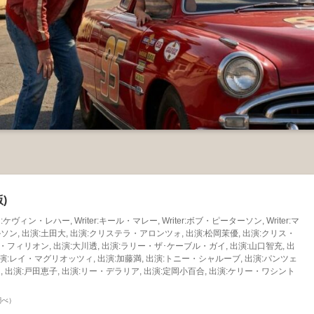
)
ン・レハー, Writer:キール・マレー, Writer:ボブ・ピーターソン, Writer:マ
ン, 出演:土田大, 出演:クリステラ・アロンツォ, 出演:松岡茉優, 出演:クリス・
・フィリオン, 出演:大川透, 出演:ラリー・ザ･ケーブル・ガイ, 出演:山口智充, 出
出演:レイ・マグリオッツィ, 出演:加藤満, 出演:トニー・シャルーブ, 出演:パンツェ
 出演:戸田恵子, 出演:リー・デラリア, 出演:定岡小百合, 出演:ケリー・ワシント
n調べ）