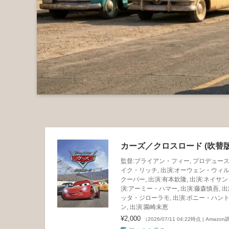
カーズ／クロスロード (吹替版
監督:ブライアン・フィー, プロデュース:ケヴィ
イク・リッチ, 出演:オーウェン・ウィルソ
クーパー, 出演:有本欽隆, 出演:ネイサン
演:アーミー・ハマー, 出演:藤森慎吾, 
ッタ・ジローラモ, 出演:ボニー・ハント,
ン, 出演:園崎未恵
¥2,000
（2026/07/11 04:22時点 | Amazo