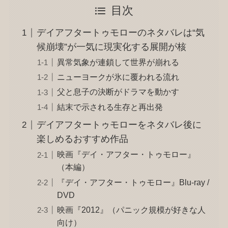
目次
デイアフタートゥモローのネタバレは“気
候崩壊”が一気に現実化する展開が核
異常気象が連鎖して世界が崩れる
ニューヨークが氷に覆われる流れ
父と息子の決断がドラマを動かす
結末で示される生存と再出発
デイアフタートゥモローをネタバレ後に
楽しめるおすすめ作品
映画『デイ・アフター・トゥモロー』
（本編）
『デイ・アフター・トゥモロー』Blu-ray /
DVD
映画『2012』（パニック規模が好きな人
向け）