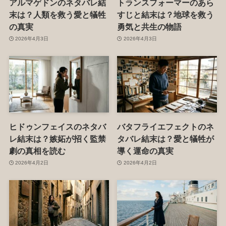
アルマゲドンのネタバレ結
トランスフォーマーのあら
末は？人類を救う愛と犠牲
すじと結末は？地球を救う
の真実
勇気と共生の物語
2026年4月3日
2026年4月3日
ヒドゥンフェイスのネタバ
バタフライエフェクトのネ
レ結末は？嫉妬が招く監禁
タバレ結末は？愛と犠牲が
劇の真相を読む
導く運命の真実
2026年4月2日
2026年4月2日