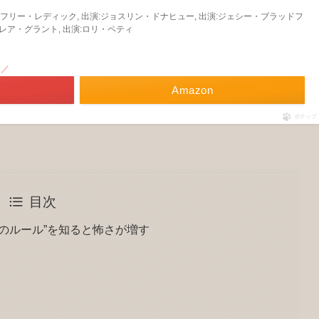
:ジェフリー・レディック, 出演:ジョスリン・ドナヒュー, 出演:ジェシー・ブラッドフ
ブレア・グラント, 出演:ロリ・ペティ
！／
Amazon
ポチップ
目次
のルール”を知ると怖さが増す