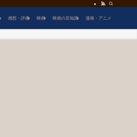
説
感想・評価
映画
映画の豆知識
漫画・アニメ