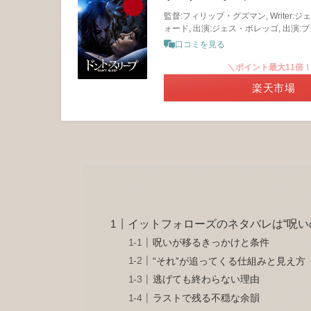
監督:フィリップ・グズマン, Writer
ォード, 出演:ジェス・ボレッゴ, 出演:
口コミを見る
＼ポイント最大11倍
楽天市場
イットフォローズのネタバレは“呪い
呪いが移るきっかけと条件
“それ”が追ってくる仕組みと見え方
逃げても終わらない理由
ラストで残る不穏な余韻