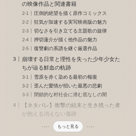
の映像作品と関連書籍
圧倒的絶望を描く原作コミックス
狂気が加速する実写映画版の魅力
切なさを引き立てる主題歌の旋律
押切蓮介が描く他作品の魅力
復讐劇の系譜を継ぐ厳選作品
崩壊する日常と理性を失った少年少女た
ちが辿る鮮血の軌跡
雪原を赤く染める最初の報復
歪んだ愛情が招いた最悪の悲劇
閉鎖的な村社会に潜む底なしの闇
【ネタバレ】衝撃の結末と生き残った者
が抱える消えない傷跡
もっと見る