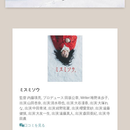
ミスミソウ
監督:内藤瑛亮, プロデュース:田坂公章, Writer:唯野未歩子,
出演:山田杏奈, 出演:清水尋也, 出演:大谷凜香, 出演:大塚れ
な, 出演:中田青渚, 出演:紺野彩夏, 出演:櫻愛里紗, 出演:遠藤
健慎, 出演:大友一生, 出演:遠藤真人, 出演:森田亜紀, 出演:寺
田農
口コミを見る