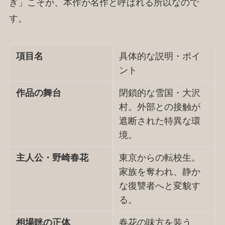
ぎ」こそが、本作が名作と呼ばれる所以なので
す。
項目名
具体的な説明・ポイ
ント
作品の舞台
閉鎖的な雪国・大沢
村。外部との接触が
遮断された特異な環
境。
主人公・野崎春花
東京からの転校生。
家族を奪われ、静か
な復讐者へと変貌す
る。
相場晄の正体
春花の味方を装う