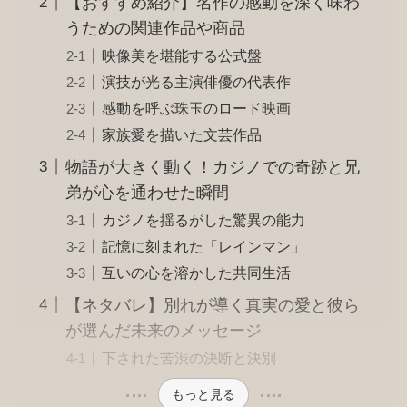
【おすすめ紹介】名作の感動を深く味わ
うための関連作品や商品
映像美を堪能する公式盤
演技が光る主演俳優の代表作
感動を呼ぶ珠玉のロード映画
家族愛を描いた文芸作品
物語が大きく動く！カジノでの奇跡と兄
弟が心を通わせた瞬間
カジノを揺るがした驚異の能力
記憶に刻まれた「レインマン」
互いの心を溶かした共同生活
【ネタバレ】別れが導く真実の愛と彼ら
が選んだ未来のメッセージ
下された苦渋の決断と決別
もっと見る