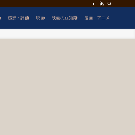
説
感想・評価
映画
映画の豆知識
漫画・アニメ