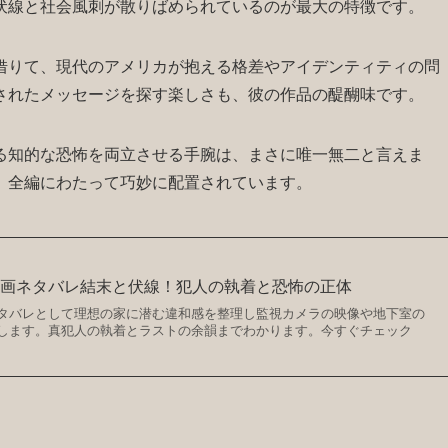
伏線と社会風刺が散りばめられているのが最大の特徴です。
借りて、現代のアメリカが抱える格差やアイデンティティの問
されたメッセージを探す楽しさも、彼の作品の醍醐味です。
る知的な恐怖を両立させる手腕は、まさに唯一無二と言えま
、全編にわたって巧妙に配置されています。
映画ネタバレ結末と伏線！犯人の執着と恐怖の正体
タバレとして理想の家に潜む違和感を整理し監視カメラの映像や地下室の
します。真犯人の執着とラストの余韻までわかります。今すぐチェック