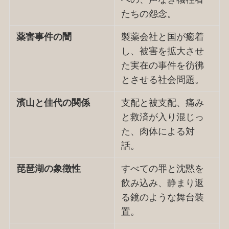
たちの怨念。
薬害事件の闇
製薬会社と国が癒着
し、被害を拡大させ
た実在の事件を彷彿
とさせる社会問題。
濱山と佳代の関係
支配と被支配、痛み
と救済が入り混じっ
た、肉体による対
話。
琵琶湖の象徴性
すべての罪と沈黙を
飲み込み、静まり返
る鏡のような舞台装
置。