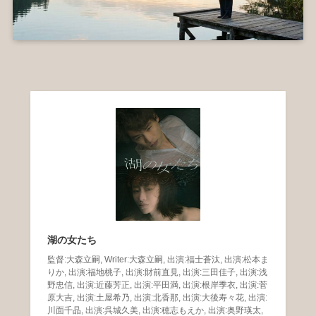
湖の女たち
監督:大森立嗣, Writer:大森立嗣, 出演:福士蒼汰, 出演:松本ま
りか, 出演:福地桃子, 出演:財前直見, 出演:三田佳子, 出演:浅
野忠信, 出演:近藤芳正, 出演:平田満, 出演:根岸季衣, 出演:菅
原大吉, 出演:土屋希乃, 出演:北香那, 出演:大後寿々花, 出演:
川面千晶, 出演:呉城久美, 出演:穂志もえか, 出演:奥野瑛太,