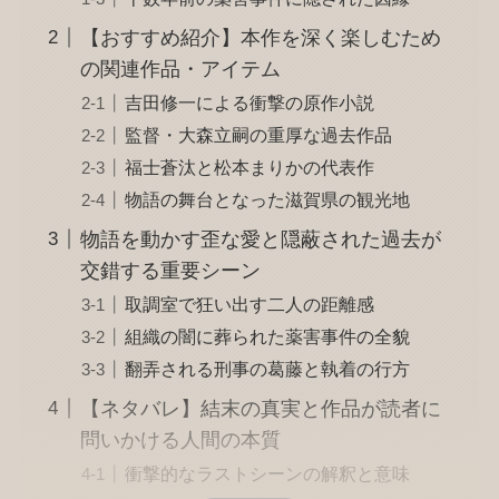
【おすすめ紹介】本作を深く楽しむため
の関連作品・アイテム
吉田修一による衝撃の原作小説
監督・大森立嗣の重厚な過去作品
福士蒼汰と松本まりかの代表作
物語の舞台となった滋賀県の観光地
物語を動かす歪な愛と隠蔽された過去が
交錯する重要シーン
取調室で狂い出す二人の距離感
組織の闇に葬られた薬害事件の全貌
翻弄される刑事の葛藤と執着の行方
【ネタバレ】結末の真実と作品が読者に
問いかける人間の本質
衝撃的なラストシーンの解釈と意味