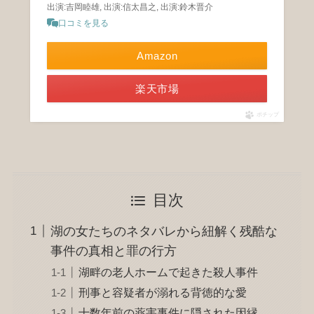
出演:吉岡睦雄, 出演:信太昌之, 出演:鈴木晋介
口コミを見る
Amazon
楽天市場
ポチップ
目次
湖の女たちのネタバレから紐解く残酷な
事件の真相と罪の行方
湖畔の老人ホームで起きた殺人事件
刑事と容疑者が溺れる背徳的な愛
十数年前の薬害事件に隠された因縁