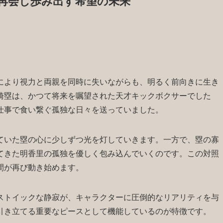
再会し歩み出す希望の未来
により視力と両親を同時に失いながらも、明るく前向きに生き
崎塁は、かつて将来を嘱望された天才キックボクサーでした
仕事で食い繋ぐ孤独な日々を送っていました。
ていた塁の心に少しずつ光を灯していきます。一方で、塁の寡
てきた明香里の孤独を優しく包み込んでいくのです。この対照
間が再び動き始めます。
ストイックな静寂が、キャラクターに圧倒的なリアリティを与
引き立てる重要なピースとして機能しているのが特徴です。