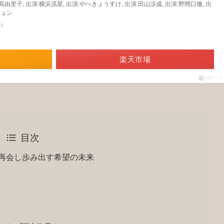
:吉高由里子, 出演:横浜流星, 出演:やべきょうすけ, 出演:田山涼成, 出演:野間口徹, 出
ジュン
べ）
楽天市場
ポチップ
目次
！再会し歩み出す希望の未来