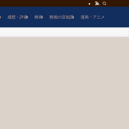
説
感想・評価
映画
映画の豆知識
漫画・アニメ