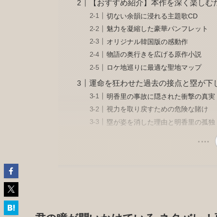
【おすすめ紹介】本作を深く楽しむ
切ない余韻に浸れる主題歌CD
魅力を凝縮した豪華パンフレット
オリジナル韓国版の感動作
物語の奥行きを広げる原作小説
ロケ地巡りに最適な聖地マップ
運命を狂わせた過去の接点と塁が下
明香里の事故に隠された衝撃の真実
視力を取り戻すための危険な賭け
塁が姿を消した理由と明香里の孤独