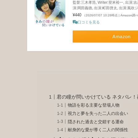
監督:三木孝浩, Writer:登米裕一, 出演
演:岡田義徳, 出演:町田啓太, 出演:風吹
¥440
（2026/07/07 10:26時点 | Amazon調
口コミを見る
Amazon
君の瞳が問いかけている ネタバレ
物語を彩る主要な登場人物
視力と夢を失った二人の出会い
隠された過去と交錯する運命
献身的な愛が導く二人の関係性