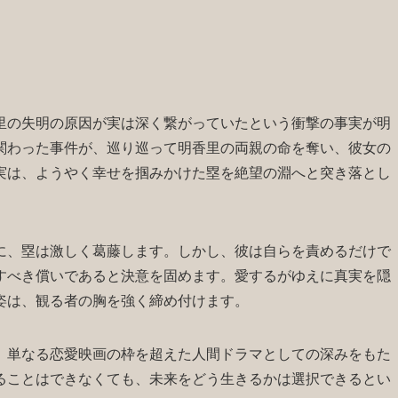
里の失明の原因が実は深く繋がっていたという衝撃の事実が明
関わった事件が、巡り巡って明香里の両親の命を奪い、彼女の
実は、ようやく幸せを掴みかけた塁を絶望の淵へと突き落とし
に、塁は激しく葛藤します。しかし、彼は自らを責めるだけで
すべき償いであると決意を固めます。愛するがゆえに真実を隠
姿は、観る者の胸を強く締め付けます。
、単なる恋愛映画の枠を超えた人間ドラマとしての深みをもた
ることはできなくても、未来をどう生きるかは選択できるとい